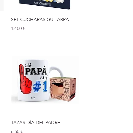
Vista rápida
K
SET CUCHARAS GUITARRA
Precio
12,00 €
Vista rápida
TAZAS DÍA DEL PADRE
Precio
6,50 €