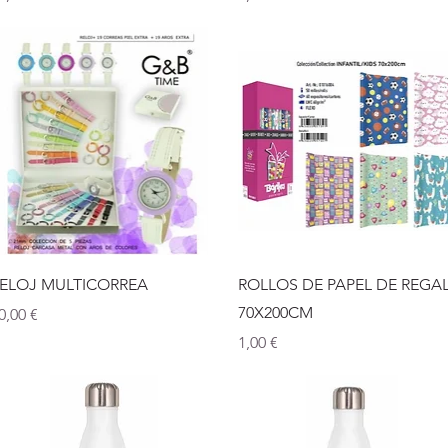
Vista rápida
Vista rápida
ELOJ MULTICORREA
ROLLOS DE PAPEL DE REGA
70X200CM
recio
0,00 €
Precio
1,00 €