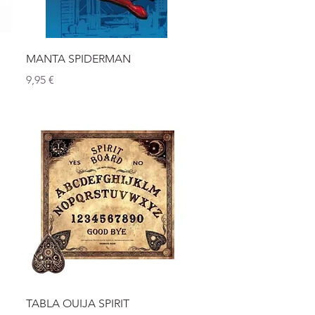
Vista rápida
MANTA SPIDERMAN
Precio
9,95 €
Vista rápida
TABLA OUIJA SPIRIT