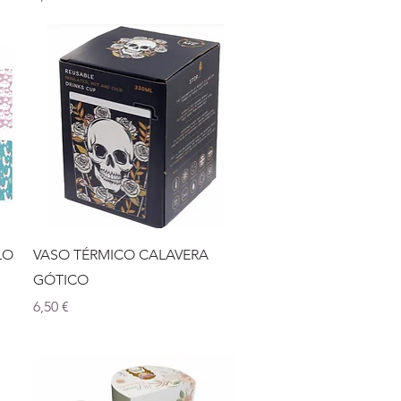
Vista rápida
LO
VASO TÉRMICO CALAVERA
GÓTICO
Precio
6,50 €