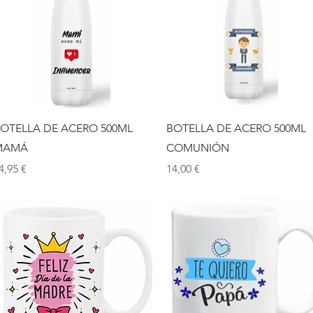
Vista rápida
Vista rápida
OTELLA DE ACERO 500ML
BOTELLA DE ACERO 500ML
MAMÁ
COMUNIÓN
recio
Precio
4,95 €
14,00 €