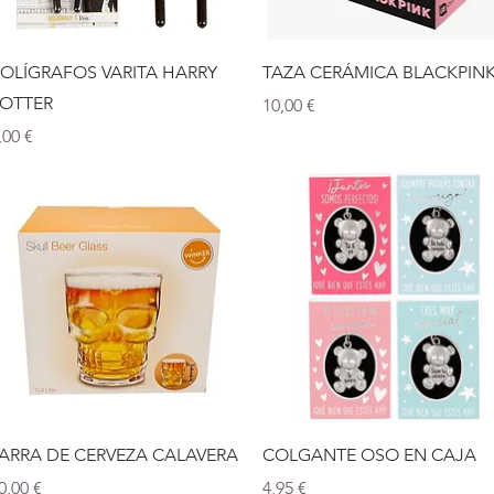
Vista rápida
Vista rápida
OLÍGRAFOS VARITA HARRY
TAZA CERÁMICA BLACKPIN
OTTER
Precio
10,00 €
recio
,00 €
Vista rápida
Vista rápida
ARRA DE CERVEZA CALAVERA
COLGANTE OSO EN CAJA
recio
Precio
0,00 €
4,95 €