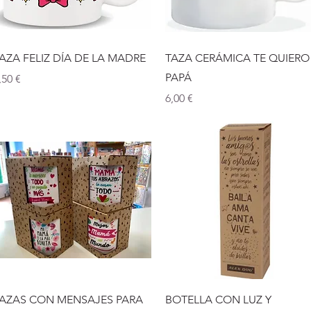
Vista rápida
Vista rápida
AZA FELIZ DÍA DE LA MADRE
TAZA CERÁMICA TE QUIERO
PAPÁ
recio
,50 €
Precio
6,00 €
Vista rápida
Vista rápida
AZAS CON MENSAJES PARA
BOTELLA CON LUZ Y