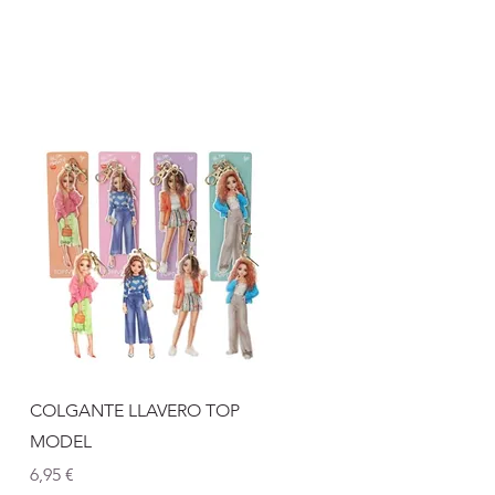
Vista rápida
COLGANTE LLAVERO TOP
MODEL
Precio
6,95 €