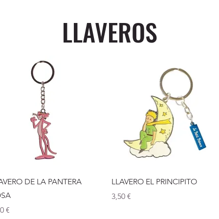
LLAVEROS
Vista rápida
Vista rápida
AVERO DE LA PANTERA
LLAVERO EL PRINCIPITO
OSA
Precio
3,50 €
ecio
00 €