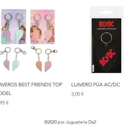
Vista rápida
Vista rápida
AVEROS BEST FRIENDS TOP
LLAVERO PÚA AC/DC
ODEL
Precio
3,00 €
ecio
,95 €
©2020 por Jugueteria Da2