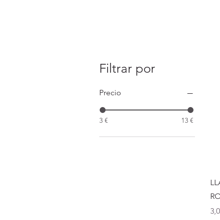
Filtrar por
Precio
3 €
13 €
LL
R
Pr
3,