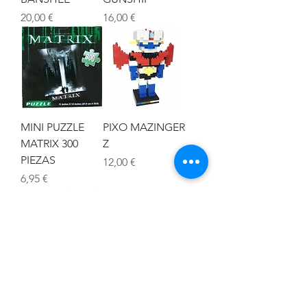
Precio
Precio
20,00 €
16,00 €
MINI PUZZLE
PIXO MAZINGER
MATRIX 300
Z
PIEZAS
Precio
12,00 €
Precio
6,95 €
SABLE LÁSER
TAZA
STAR WARS
CERÁMICA