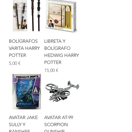
BOLÍGRAFOS
LIBRETA Y
VARITA HARRY
BOLÍGRAFO
POTTER
HEDWIG HARRY
POTTER
Precio
5,00 €
Precio
15,00 €
AVATAR JAKE
AVATAR AT-99
SULLY Y
SCORPION
BANSHEE
GUNSHIP