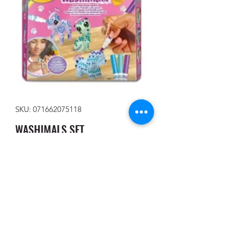
SKU: 071662075118
WASHIMALS SET
Precio
15,00 €
Cantidad
*