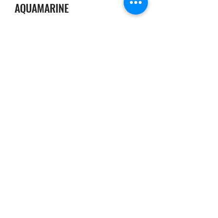
AQUAMARINE
Precio
16,00 €
Cantidad
*
Agregar al carrito
Se construye la torre y el juego 
consiste en quitar una ficha del color 
que indique el dado sin que se 
derrumbe la torreFabricado en madera 
de seis colores y tamaño grandeIncluye 
dadoLa torre xl de colores6 colores y 
un dado que decide el 
colorApasionante y divertidoHaz que 