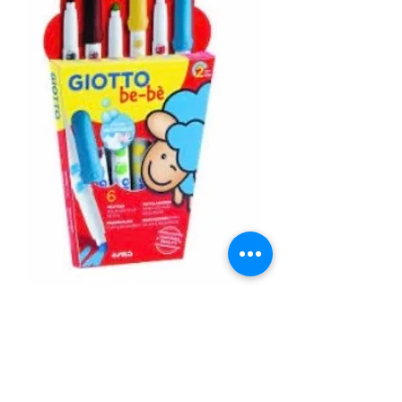
SKU: 8000825018534
ROTULADORES BEBÉ GIOTTO
Precio
6,50 €