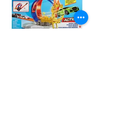
SKU: 887961868180
PISTA ENERGY TRACK HOT
WHEELS
Precio
32,00 €
Cantidad
*
Agregar al carrito