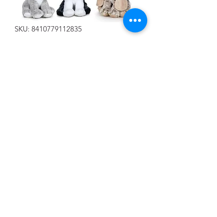
SKU: 8410779112835
PELUCHES NATURE
COLLECTION 27cm
Precio
12,50 €
Cantidad
*
Agregar al carrito