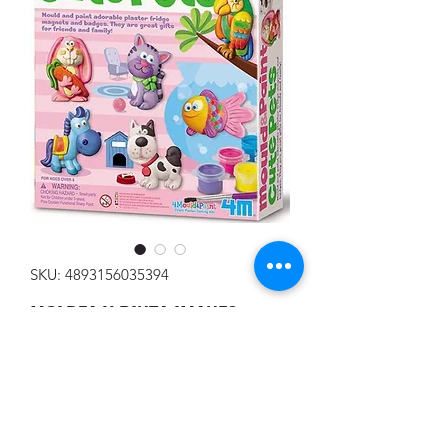
SKU: 4893156035394
MOLDEA Y PINTA IMANES
NEVERA MASCOTAS
Precio
12,00 €
Cantidad
*