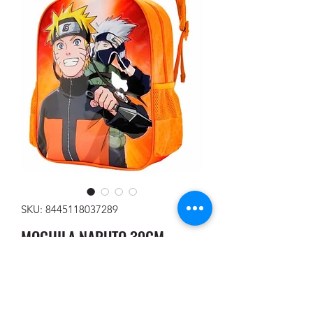
SKU: 8445118037289
MOCHILA NARUTO 39CM
Precio
20,00 €
Cantidad
*