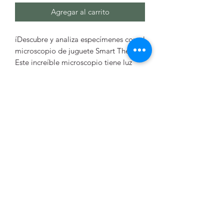
Agregar al carrito
íDescubre y analiza especímenes con el
microscopio de juguete Smart Theory!
Este increíble microscopio tiene luz
LED y soporte para el teléfono móvil.
Podrás observar las muestras desde la
cámara del teléfono móvil y hacerles
fotos. íAlucinante! Además, el
microscopio cuenta con tres ajustes de
enfoque diferentes de 200X, 600X y
1200X, la altura del ocular puede
ajustarse 360º, tiene espejo con
rotación de 180º e interruptor. Incluye
otros accesorios para llevar a cabo tus
experimentos como probetas,
botecitos, lupa, pinzas y espátulas.
Coloca la muestra a analizar y usa el
filtro de 4 colores (azul, verde, amarillo