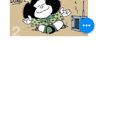
SKU: 9788426445025
MAFALDA NÚMERO 2
Precio
7,90 €
Cantidad
*
Agregar al carrito
Revive las historias de Mafalda