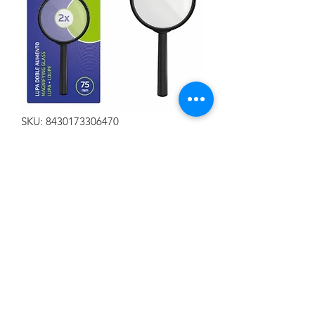
SKU: 8430173306470
LUPA X2 75MM
Precio
2,50 €
Cantidad
*
Agregar al carrito