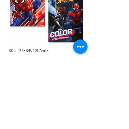
SKU: 9788491206668
LIBROS DE COLOREAR CON
PEGATINAS SPIDERMAN
Precio
2,00 €
Cantidad
*
Agregar al carrito