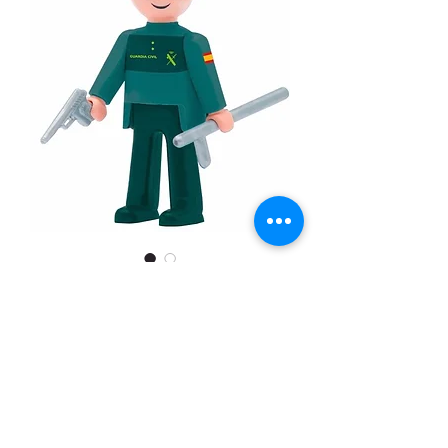
SKU: 8436573615273
GUARDIA CIVIL POKEETO
Precio
6,00 €
Cantidad
*