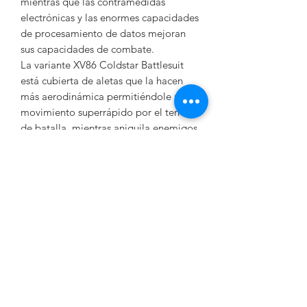
mientras que las contramedidas
electrónicas y las enormes capacidades
de procesamiento de datos mejoran
sus capacidades de combate.
La variante XV86 Coldstar Battlesuit
está cubierta de aletas que la hacen
más aerodinámica permitiéndole un
movimiento superrápido por el terreno
de batalla, mientras aniquila enemigos
con impactos de su cañón rotativo. Las
contramedidas holofotónicas de a
bordo y su telemetría alimentan la
Coldstar y a su Commander con una
variedad masiva de información que
sobrecargaría cualquier mente no
entrenada pero que, en este caso,
permiten que la Coldstar Battlesuit
sobrevuele sobre sus enemigos con
una gracia que los sistemas de
puntería enemigos no pueden alcanzar.