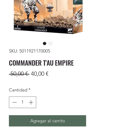
SKU: 5011921170005
COMMANDER T'AU EMPIRE
Precio
Precio
 50,00 € 
40,00 €
de
Cantidad
*
oferta
Agregar al carrito