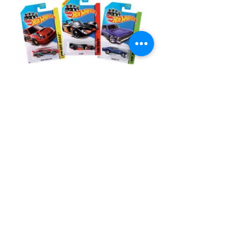
HOT WHEELS COCHES
SURTIDOS
Precio
2,40 €
Cantidad
*
Agregar al carrito