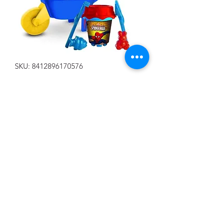
SKU: 8412896170576
CARRETILLA CON ACCESORIOS
SPIDERMAN
Precio
18,00 €
Cantidad
*
Agregar al carrito