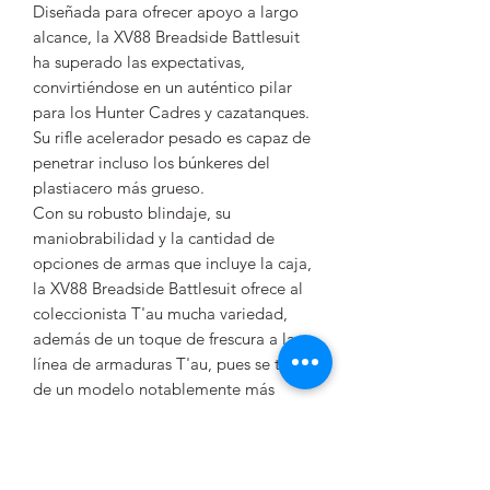
Diseñada para ofrecer apoyo a largo
alcance, la XV88 Breadside Battlesuit
ha superado las expectativas,
convirtiéndose en un auténtico pilar
para los Hunter Cadres y cazatanques.
Su rifle acelerador pesado es capaz de
penetrar incluso los búnkeres del
plastiacero más grueso.
Con su robusto blindaje, su
maniobrabilidad y la cantidad de
opciones de armas que incluye la caja,
la XV88 Breadside Battlesuit ofrece al
coleccionista T'au mucha variedad,
además de un toque de frescura a la
línea de armaduras T'au, pues se trata
de un modelo notablemente más
aparatoso que tendrá una gran
presencia en cualquier colección de
miniaturas. Cada XV88 Breadside
Battlesuit incluye un acelerador de