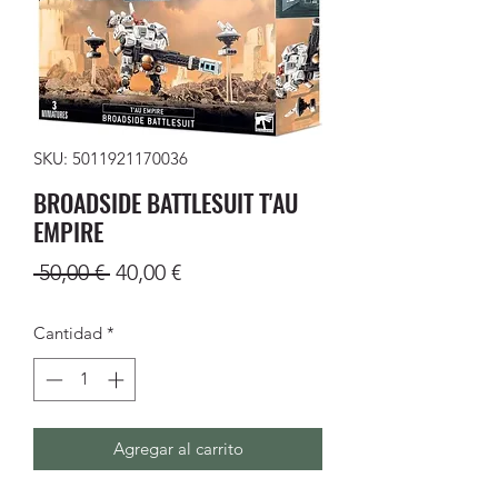
SKU: 5011921170036
BROADSIDE BATTLESUIT T'AU
EMPIRE
Precio
Precio
 50,00 € 
40,00 €
de
Cantidad
*
oferta
Agregar al carrito