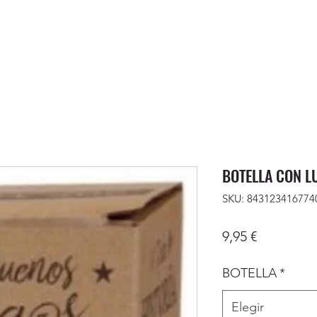
BOTELLA CON L
SKU: 843123416774
Precio
9,95 €
BOTELLA
*
Elegir