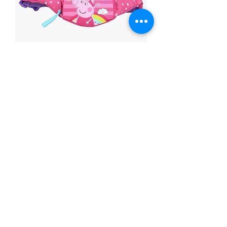
RIÑONERA PEPPA PIG
Precio
9,95 €
Cantidad
*
Agregar al carrito