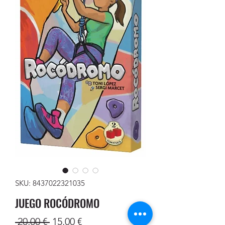
SKU: 8437022321035
JUEGO ROCÓDROMO
Precio
Precio
 20,00 € 
15,00 €