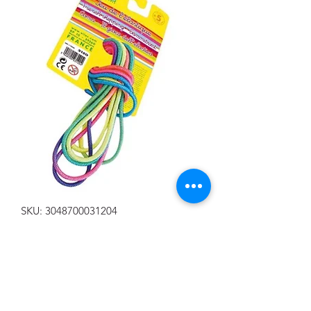
SKU: 3048700031204
GOMA ELÁSTICA
Precio
4,50 €
Cantidad
*