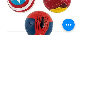
SKU: 4006149521211
BALÓN DE FÚTBOL MARVEL
22CM
Precio
11,00 €
Cantidad
*
Agregar al carrito